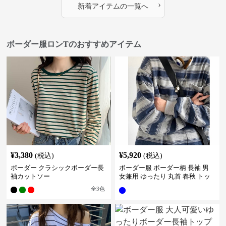
›
新着アイテムの一覧へ
ボーダー服ロンTのおすすめアイテム
¥
3,380
¥
5,920
(税込)
(税込)
ボーダー クラシックボーダー長
ボーダー服 ボーダー柄 長袖 男
袖カットソー
女兼用 ゆったり 丸首 春秋 トッ
プス
全
3
色