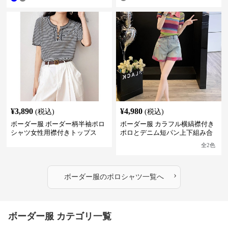
¥
3,890
¥
4,980
(税込)
(税込)
ボーダー服 ボーダー柄半袖ポロ
ボーダー服 カラフル横縞襟付き
シャツ女性用襟付きトップス
ポロとデニム短パン上下組み合
わせ
全
2
色
›
ボーダー服
の
ポロシャツ
一覧へ
ボーダー服 カテゴリ一覧