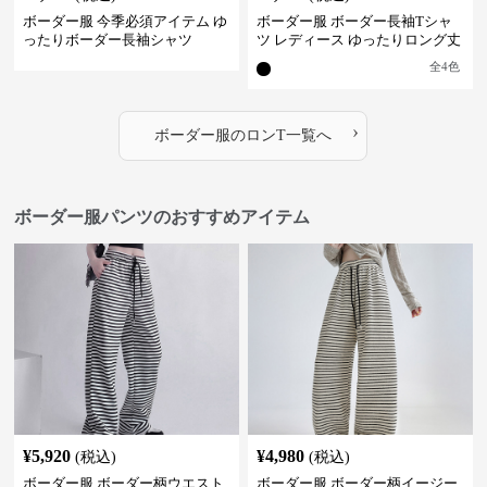
ボーダー服 今季必須アイテム ゆ
ボーダー服 ボーダー長袖Tシャ
ったりボーダー長袖シャツ
ツ レディース ゆったりロング丈
全
4
色
›
ボーダー服
の
ロンT
一覧へ
ボーダー服パンツのおすすめアイテム
¥
5,920
¥
4,980
(税込)
(税込)
ボーダー服 ボーダー柄ウエスト
ボーダー服 ボーダー柄イージー