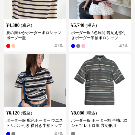
¥
4,380
¥
5,740
(税込)
(税込)
夏の爽やかボーダーポロシャツ
ボーダー服 3色展開 若見え襟付
ボーダー服
きボーダー半袖ポロシャツ
全
2
色
全
3
色
¥
6,120
¥
8,080
(税込)
(税込)
ボーダー服 配色ボーダー ウエス
ボーダー服 ボーダー柄 半袖ポロ
トリボン付き 襟付き半袖トップ
シャツ レトロ風 男女兼用
ス
全
2
色