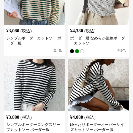
¥
3,080
¥
4,380
(税込)
(税込)
シンプルボーダーカットソー ボ
ボーダー服 なめらか細線ボーダ
ーダー服
ーカットソー
全
3
色
全
3
色
¥
3,880
¥
4,080
(税込)
(税込)
シンプルボーダーロングスリー
ゆったりボーダーオーバーサイ
ブカットソー ボーダー服
ズカットソー ボーダー服