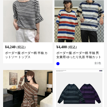
¥
4,240
¥
4,400
(税込)
(税込)
ボーダー服 ボーダー柄 半袖 カ
ボーダー服 ボーダー柄 半袖 男
ットソー トップス
女兼用 ゆったり丸首 半袖カット
ソー 全2色
全
2
色