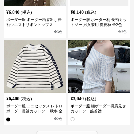
¥
6,840
¥
8,140
(税込)
(税込)
ボーダー服 ボーダー柄肩出し長
ボーダー服 ボーダー柄 長袖カッ
袖ウエストリボントップス
トソー 男女兼用 春夏秋 全2色
全
3
色
全
2
色
¥
6,400
¥
3,040
(税込)
(税込)
ボーダー服 ユニセックス レトロ
ボーダー服 細ボーダー柄肩見せ
ボーダー長袖カットソー 秋冬 全
カットソー船首襟
2色
全
2
色