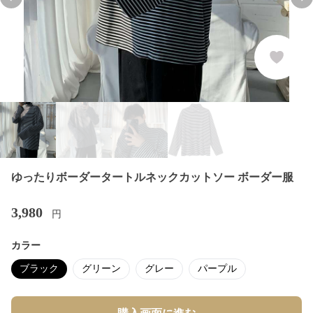
Previous slide
Nex
ゆったりボーダータートルネックカットソー ボーダー服
3,980
円
カラー
ブラック
グリーン
グレー
パープル