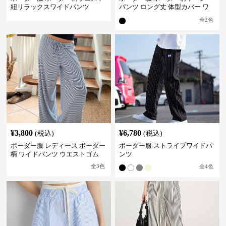
紐リラックスワイドパンツ
パンツ ロング丈 体型カバー ワ
イドシルエット
全
2
色
¥
3,800
¥
6,780
(税込)
(税込)
ボーダー服 レディース ボーダー
ボーダー服 ストライプワイドパ
柄 ワイドパンツ ウエストゴム
ンツ
全
3
色
全
4
色