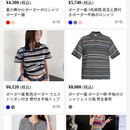
¥
4,380
¥
5,740
(税込)
(税込)
夏の爽やかボーダーポロシャツ
ボーダー服 3色展開 若見え襟付
ボーダー服
きボーダー半袖ポロシャツ
全
2
色
全
3
色
¥
6,120
¥
8,080
(税込)
(税込)
ボーダー服 配色ボーダー ウエス
ボーダー服 ボーダー柄 半袖ポロ
トリボン付き 襟付き半袖トップ
シャツ レトロ風 男女兼用
ス
全
2
色