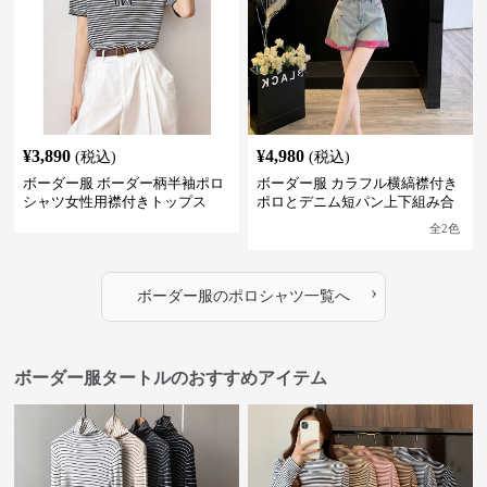
¥
3,890
¥
4,980
(税込)
(税込)
ボーダー服 ボーダー柄半袖ポロ
ボーダー服 カラフル横縞襟付き
シャツ女性用襟付きトップス
ポロとデニム短パン上下組み合
わせ
全
2
色
›
ボーダー服
の
ポロシャツ
一覧へ
ボーダー服タートルのおすすめアイテム