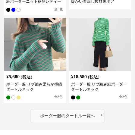
細ボーダーニット秋冬レディー
暖かい着回し抜群裏ボア
ス
全
5
色
¥
5,680
¥
18,580
(税込)
(税込)
ボーダー服 リブ編み柔らか横縞
ボーダー服 リブ編み細ボーダー
タートルネック
タートルネック
全
3
色
全
2
色
›
ボーダー服
の
タートル
一覧へ