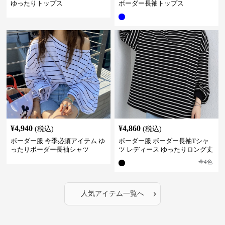
ゆったりトップス
ボーダー長袖トップス
¥
4,940
¥
4,860
(税込)
(税込)
ボーダー服 今季必須アイテム ゆ
ボーダー服 ボーダー長袖Tシャ
ったりボーダー長袖シャツ
ツ レディース ゆったりロング丈
全
4
色
›
人気アイテム一覧へ