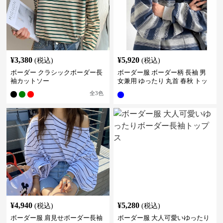
¥
3,380
¥
5,920
(税込)
(税込)
ボーダー クラシックボーダー長
ボーダー服 ボーダー柄 長袖 男
袖カットソー
女兼用 ゆったり 丸首 春秋 トッ
プス
全
3
色
¥
4,940
¥
5,280
(税込)
(税込)
ボーダー服 肩見せボーダー長袖
ボーダー服 大人可愛いゆったり