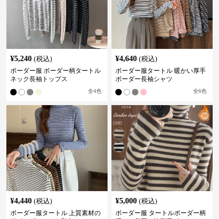
¥
5,240
¥
4,640
(税込)
(税込)
ボーダー服 ボーダー柄タートル
ボーダー服タートル 暖かい厚手
ネック長袖トップス
ボーダー長袖シャツ
全
4
色
全
6
色
¥
4,440
¥
5,000
(税込)
(税込)
ボーダー服タートル 上質素材の
ボーダー服 タートルボーダー柄