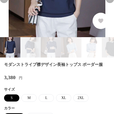
Previous slide
Nex
モダンストライプ襟デザイン長袖トップス ボーダー服
3,380
円
サイズ
S
M
L
XL
2XL
カラー