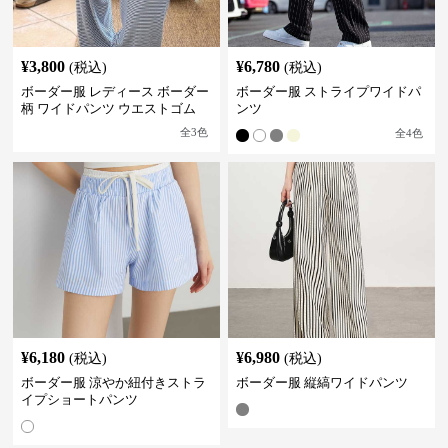
¥
3,800
¥
6,780
(税込)
(税込)
ボーダー服 レディース ボーダー
ボーダー服 ストライプワイドパ
柄 ワイドパンツ ウエストゴム
ンツ
全
3
色
全
4
色
¥
6,180
¥
6,980
(税込)
(税込)
ボーダー服 涼やか紐付きストラ
ボーダー服 縦縞ワイドパンツ
イプショートパンツ