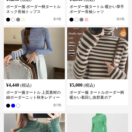
ボーダー服 ボーダー柄タートル
ボーダー服タートル 暖かい厚手
ネック長袖トップス
ボーダー長袖シャツ
全
4
色
全
6
色
¥
4,440
¥
5,000
(税込)
(税込)
ボーダー服タートル 上質素材の
ボーダー服 タートルボーダー柄
細ボーダーニット秋冬レディー
暖かい着回し抜群裏ボア
ス
全
5
色