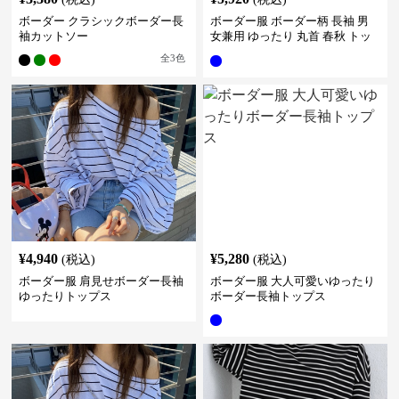
ボーダー クラシックボーダー長
ボーダー服 ボーダー柄 長袖 男
袖カットソー
女兼用 ゆったり 丸首 春秋 トッ
プス
全
3
色
¥
4,940
¥
5,280
(税込)
(税込)
ボーダー服 肩見せボーダー長袖
ボーダー服 大人可愛いゆったり
ゆったりトップス
ボーダー長袖トップス