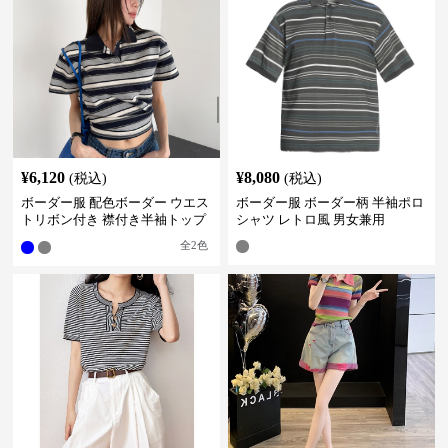
¥
6,120
¥
8,080
(税込)
(税込)
ボーダー服 配色ボーダー ウエス
ボーダー服 ボーダー柄 半袖ポロ
トリボン付き 襟付き半袖トップ
シャツ レトロ風 男女兼用
ス
全
2
色