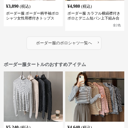
¥
3,890
¥
4,980
(税込)
(税込)
ボーダー服 ボーダー柄半袖ポロ
ボーダー服 カラフル横縞襟付き
シャツ女性用襟付きトップス
ポロとデニム短パン上下組み合
わせ
全
2
色
›
ボーダー服
の
ポロシャツ
一覧へ
ボーダー服タートルのおすすめアイテム
¥
5,240
¥
4,640
(税込)
(税込)