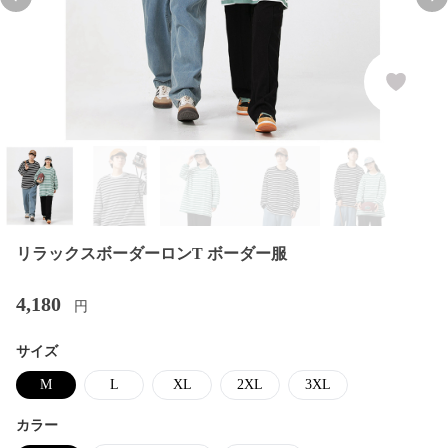
Previous slide
Nex
リラックスボーダーロンT ボーダー服
4,180
円
サイズ
M
L
XL
2XL
3XL
カラー