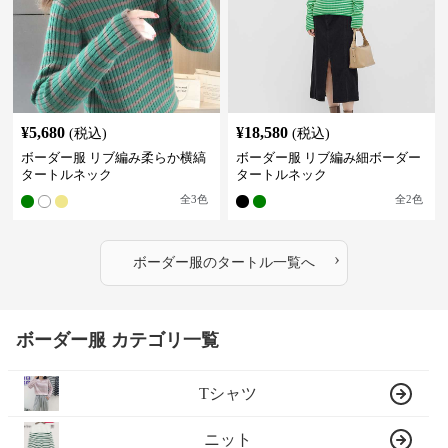
¥
5,680
¥
18,580
(税込)
(税込)
ボーダー服 リブ編み柔らか横縞
ボーダー服 リブ編み細ボーダー
タートルネック
タートルネック
全
3
色
全
2
色
›
ボーダー服
の
タートル
一覧へ
ボーダー服 カテゴリ一覧
Tシャツ
ニット