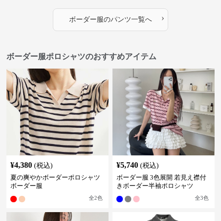
›
ボーダー服
の
パンツ
一覧へ
ボーダー服ポロシャツのおすすめアイテム
¥
4,380
¥
5,740
(税込)
(税込)
夏の爽やかボーダーポロシャツ
ボーダー服 3色展開 若見え襟付
ボーダー服
きボーダー半袖ポロシャツ
全
2
色
全
3
色