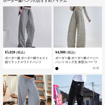
ボーダー服パンツのおすすめアイテム
¥
5,920
¥
4,980
(税込)
(税込)
ボーダー服 ボーダー柄ウエスト
ボーダー服 ボーダー柄イージー
紐リラックスワイドパンツ
パンツ ロング丈 体型カバー ワ
イドシルエット
全
2
色