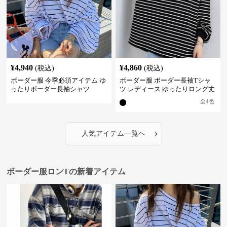
¥
4,940
¥
4,860
(税込)
(税込)
ボーダー服 今季必須アイテム ゆ
ボーダー服 ボーダー長袖Tシャ
ったりボーダー長袖シャツ
ツ レディース ゆったりロング丈
全
4
色
›
人気アイテム一覧へ
ボーダー服ロンTの新着アイテム