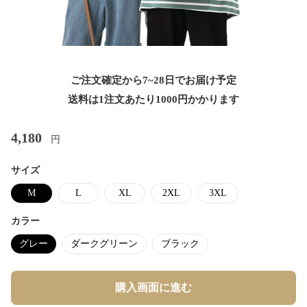
ご注文確定から7~28日でお届け予定
送料は1注文あたり
1000
円かかります
4,180
円
サイズ
M
L
XL
2XL
3XL
カラー
グレー
ダークグリーン
ブラック
購入画面に進む