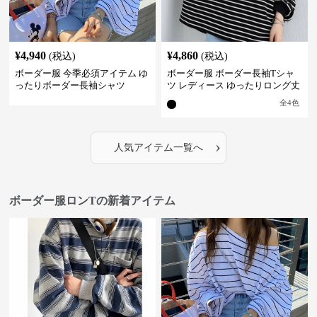
¥
4,940
¥
4,860
(税込)
(税込)
ボーダー服 今季必須アイテム ゆ
ボーダー服 ボーダー長袖Tシャ
ったりボーダー長袖シャツ
ツ レディース ゆったりロング丈
全
4
色
›
人気アイテム一覧へ
ボーダー服ロンTの新着アイテム