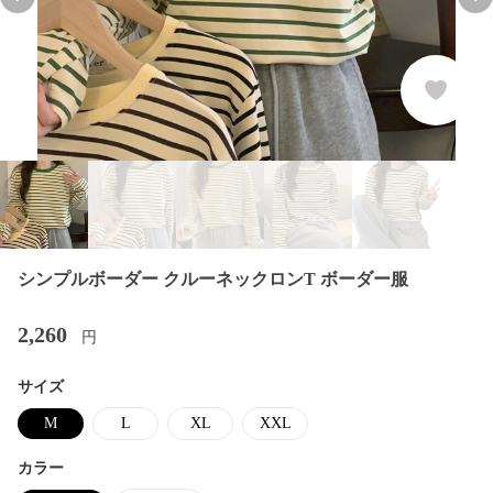
Previous slide
Nex
シンプルボーダー クルーネックロンT ボーダー服
2,260
円
サイズ
M
L
XL
XXL
カラー