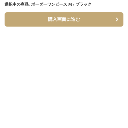
選択中の商品: ボーダーワンピース M / ブラック
選択中の商品: ボーダーワンピース M / ブラック
購入画面に進む
購入画面に進む
Borderly
について
会社概要
利用規約