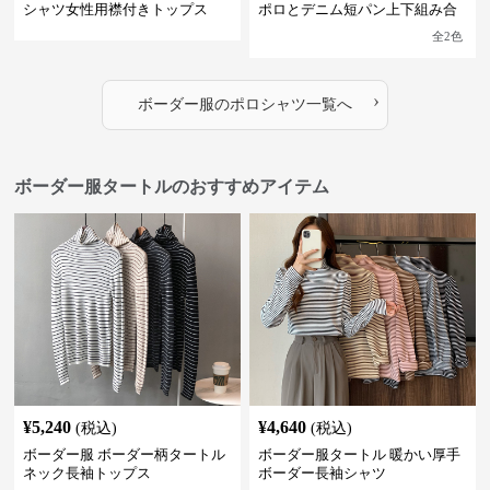
シャツ女性用襟付きトップス
ポロとデニム短パン上下組み合
わせ
全
2
色
›
ボーダー服
の
ポロシャツ
一覧へ
ボーダー服タートルのおすすめアイテム
¥
5,240
¥
4,640
(税込)
(税込)
ボーダー服 ボーダー柄タートル
ボーダー服タートル 暖かい厚手
ネック長袖トップス
ボーダー長袖シャツ