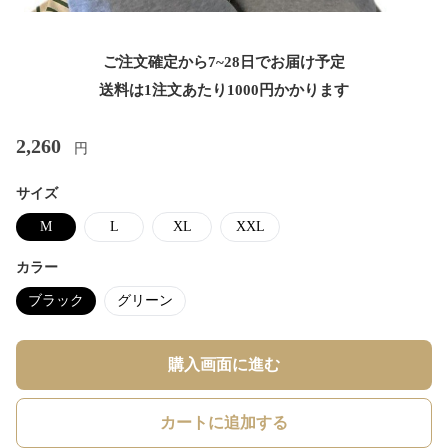
ご注文確定から7~28日でお届け予定
送料は1注文あたり
1000
円かかります
2,260
円
サイズ
M
L
XL
XXL
カラー
ブラック
グリーン
購入画面に進む
カートに追加する