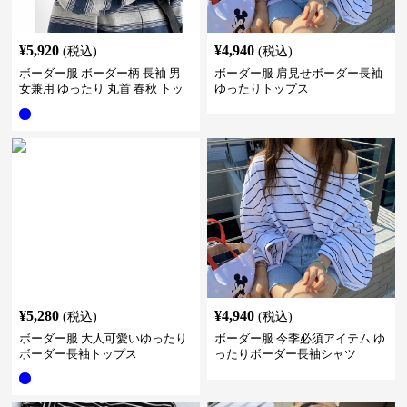
¥
5,920
¥
4,940
(税込)
(税込)
ボーダー服 ボーダー柄 長袖 男
ボーダー服 肩見せボーダー長袖
女兼用 ゆったり 丸首 春秋 トッ
ゆったりトップス
プス
¥
5,280
¥
4,940
(税込)
(税込)
ボーダー服 大人可愛いゆったり
ボーダー服 今季必須アイテム ゆ
ボーダー長袖トップス
ったりボーダー長袖シャツ