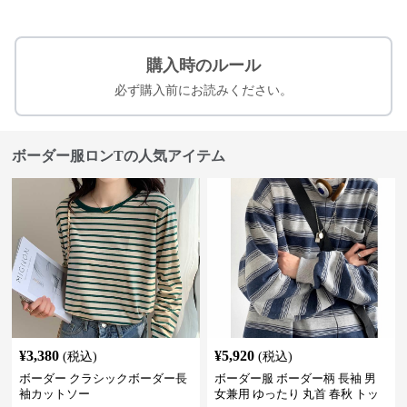
購入時のルール
必ず購入前にお読みください。
ボーダー服ロンTの人気アイテム
¥
3,380
¥
5,920
(税込)
(税込)
ボーダー クラシックボーダー長
ボーダー服 ボーダー柄 長袖 男
袖カットソー
女兼用 ゆったり 丸首 春秋 トッ