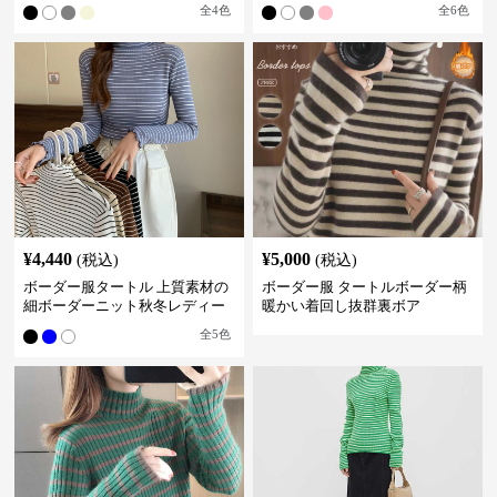
全
4
色
全
6
色
¥
4,440
¥
5,000
(税込)
(税込)
ボーダー服タートル 上質素材の
ボーダー服 タートルボーダー柄
細ボーダーニット秋冬レディー
暖かい着回し抜群裏ボア
ス
全
5
色