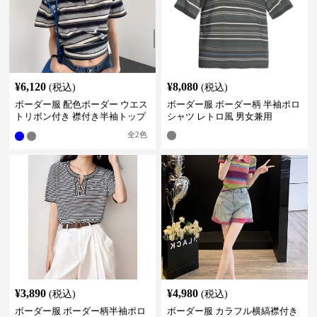
¥
6,120
¥
8,080
(税込)
(税込)
ボーダー服 配色ボーダー ウエス
ボーダー服 ボーダー柄 半袖ポロ
トリボン付き 襟付き半袖トップ
シャツ レトロ風 男女兼用
ス
全
2
色
¥
3,890
¥
4,980
(税込)
(税込)
ボーダー服 ボーダー柄半袖ポロ
ボーダー服 カラフル横縞襟付き