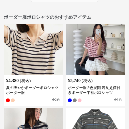
ボーダー服ポロシャツのおすすめアイテム
¥
4,380
¥
5,740
(税込)
(税込)
夏の爽やかボーダーポロシャツ
ボーダー服 3色展開 若見え襟付
ボーダー服
きボーダー半袖ポロシャツ
全
2
色
全
3
色