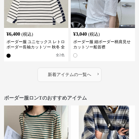
¥
6,400
¥
3,040
(税込)
(税込)
ボーダー服 ユニセックス レトロ
ボーダー服 細ボーダー柄肩見せ
ボーダー長袖カットソー 秋冬 全
カットソー船首襟
2色
全
2
色
›
新着アイテムの一覧へ
ボーダー服ロンTのおすすめアイテム