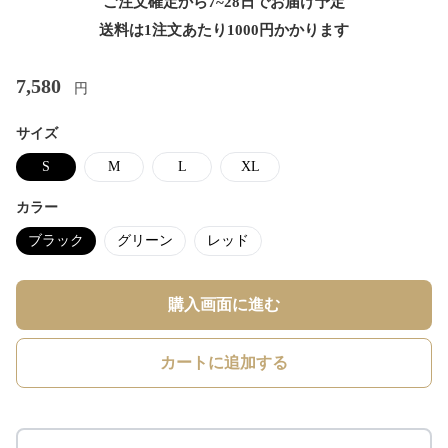
ご注文確定から7~28日でお届け予定
送料は1注文あたり
1000
円かかります
7,580
円
サイズ
S
M
L
XL
カラー
ブラック
グリーン
レッド
購入画面に進む
カートに追加する