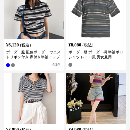
¥
6,120
¥
8,080
(税込)
(税込)
ボーダー服 配色ボーダー ウエス
ボーダー服 ボーダー柄 半袖ポロ
トリボン付き 襟付き半袖トップ
シャツ レトロ風 男女兼用
ス
全
2
色
¥
3,890
¥
4,980
(税込)
(税込)