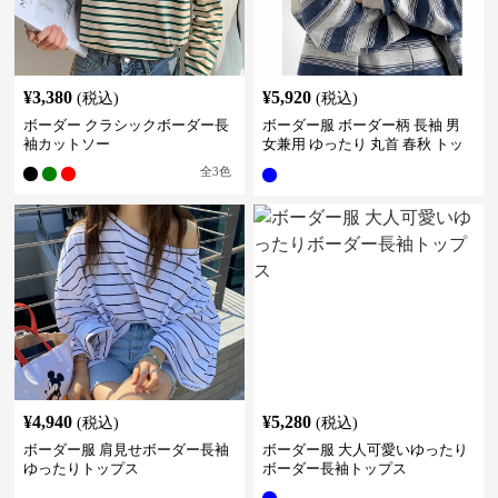
¥
3,380
¥
5,920
(税込)
(税込)
ボーダー クラシックボーダー長
ボーダー服 ボーダー柄 長袖 男
袖カットソー
女兼用 ゆったり 丸首 春秋 トッ
プス
全
3
色
¥
4,940
¥
5,280
(税込)
(税込)
ボーダー服 肩見せボーダー長袖
ボーダー服 大人可愛いゆったり
ゆったりトップス
ボーダー長袖トップス