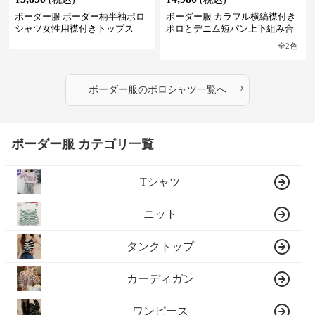
ボーダー服 ボーダー柄半袖ポロ
ボーダー服 カラフル横縞襟付き
シャツ女性用襟付きトップス
ポロとデニム短パン上下組み合
わせ
全
2
色
›
ボーダー服
の
ポロシャツ
一覧へ
ボーダー服 カテゴリ一覧
Tシャツ
ニット
タンクトップ
カーディガン
ワンピース