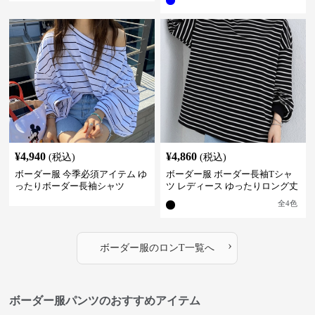
¥
4,940
¥
4,860
(税込)
(税込)
ボーダー服 今季必須アイテム ゆ
ボーダー服 ボーダー長袖Tシャ
ったりボーダー長袖シャツ
ツ レディース ゆったりロング丈
全
4
色
›
ボーダー服
の
ロンT
一覧へ
ボーダー服パンツのおすすめアイテム