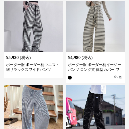
¥
5,920
¥
4,980
(税込)
(税込)
ボーダー服 ボーダー柄ウエスト
ボーダー服 ボーダー柄イージー
紐リラックスワイドパンツ
パンツ ロング丈 体型カバー ワ
イドシルエット
全
2
色