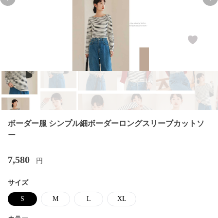
Previous slide
Nex
ボーダー服 シンプル細ボーダーロングスリーブカットソ
ー
7,580
円
サイズ
S
M
L
XL