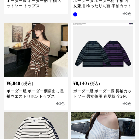
ボーダー服 ボーダー柄 半袖 カ
ボーダー服 ボーダー柄 半袖 男
ットソー トップス
女兼用 ゆったり丸首 半袖カット
ソー 全2色
全
2
色
¥
6,840
¥
8,140
(税込)
(税込)
ボーダー服 ボーダー柄肩出し長
ボーダー服 ボーダー柄 長袖カッ
袖ウエストリボントップス
トソー 男女兼用 春夏秋 全2色
全
3
色
全
2
色