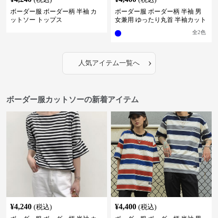
ボーダー服 ボーダー柄 半袖 カ
ボーダー服 ボーダー柄 半袖 男
ットソー トップス
女兼用 ゆったり丸首 半袖カット
ソー 全2色
全
2
色
›
人気アイテム一覧へ
ボーダー服カットソーの新着アイテム
¥
4,240
¥
4,400
(税込)
(税込)