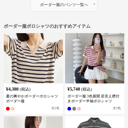
›
ボーダー服
の
パンツ
一覧へ
ボーダー服ポロシャツのおすすめアイテム
¥
4,380
¥
5,740
(税込)
(税込)
夏の爽やかボーダーポロシャツ
ボーダー服 3色展開 若見え襟付
ボーダー服
きボーダー半袖ポロシャツ
全
2
色
全
3
色