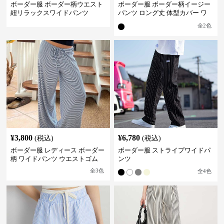
ボーダー服 ボーダー柄ウエスト
ボーダー服 ボーダー柄イージー
紐リラックスワイドパンツ
パンツ ロング丈 体型カバー ワ
イドシルエット
全
2
色
¥
3,800
¥
6,780
(税込)
(税込)
ボーダー服 レディース ボーダー
ボーダー服 ストライプワイドパ
柄 ワイドパンツ ウエストゴム
ンツ
全
3
色
全
4
色