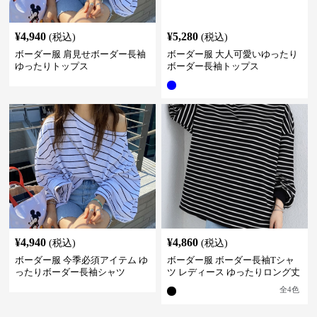
¥
4,940
¥
5,280
(税込)
(税込)
ボーダー服 肩見せボーダー長袖
ボーダー服 大人可愛いゆったり
ゆったりトップス
ボーダー長袖トップス
¥
4,940
¥
4,860
(税込)
(税込)
ボーダー服 今季必須アイテム ゆ
ボーダー服 ボーダー長袖Tシャ
ったりボーダー長袖シャツ
ツ レディース ゆったりロング丈
全
4
色