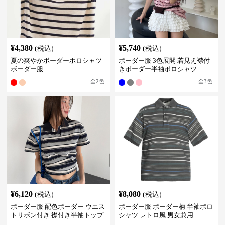
¥
4,380
¥
5,740
(税込)
(税込)
夏の爽やかボーダーポロシャツ
ボーダー服 3色展開 若見え襟付
ボーダー服
きボーダー半袖ポロシャツ
全
2
色
全
3
色
¥
6,120
¥
8,080
(税込)
(税込)
ボーダー服 配色ボーダー ウエス
ボーダー服 ボーダー柄 半袖ポロ
トリボン付き 襟付き半袖トップ
シャツ レトロ風 男女兼用
ス