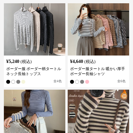
¥
5,240
¥
4,640
(税込)
(税込)
ボーダー服 ボーダー柄タートル
ボーダー服タートル 暖かい厚手
ネック長袖トップス
ボーダー長袖シャツ
全
4
色
全
6
色