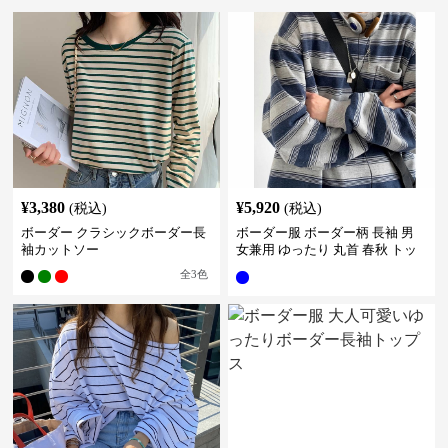
¥
3,380
¥
5,920
(税込)
(税込)
ボーダー クラシックボーダー長
ボーダー服 ボーダー柄 長袖 男
袖カットソー
女兼用 ゆったり 丸首 春秋 トッ
プス
全
3
色