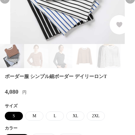
Previous slide
Nex
ボーダー服 シンプル細ボーダー デイリーロンT
4,080
円
サイズ
S
M
L
XL
2XL
カラー