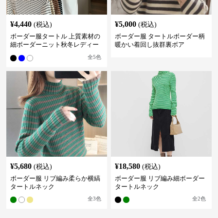
¥
4,440
¥
5,000
(税込)
(税込)
ボーダー服タートル 上質素材の
ボーダー服 タートルボーダー柄
細ボーダーニット秋冬レディー
暖かい着回し抜群裏ボア
ス
全
5
色
¥
5,680
¥
18,580
(税込)
(税込)
ボーダー服 リブ編み柔らか横縞
ボーダー服 リブ編み細ボーダー
タートルネック
タートルネック
全
3
色
全
2
色