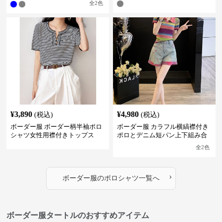
全
2
色
¥
3,890
¥
4,980
(税込)
(税込)
ボーダー服 ボーダー柄半袖ポロ
ボーダー服 カラフル横縞襟付き
シャツ女性用襟付きトップス
ポロとデニム短パン上下組み合
わせ
全
2
色
›
ボーダー服
の
ポロシャツ
一覧へ
ボーダー服タートルのおすすめアイテム