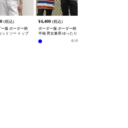
40
¥
4,400
¥
6,840
(税込)
(税込)
(税込)
ダー服 ボーダー柄
ボーダー服 ボーダー柄
ボーダー服 ボーダー柄
カットソー トップ
半袖 男女兼用 ゆったり
出し長袖ウエストリボン
丸首 半袖カットソー 全2
トップス
全
3
色
全
2
色
色