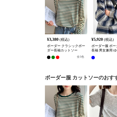
¥
3,380
¥
5,920
(税込)
(税込)
ボーダー クラシックボー
ボーダー服 ボー
ダー長袖カットソー
長袖 男女兼用 
丸首 春秋 トッ
全
3
色
ボーダー服
カットソー
のおす