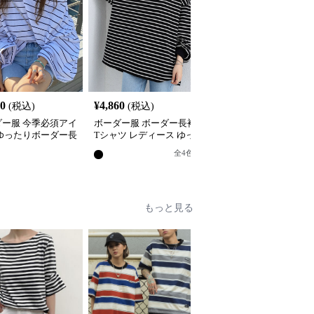
40
¥
4,860
¥
4,440
(税込)
(税込)
(税込)
ダー服 今季必須アイ
ボーダー服 ボーダー長袖
ボーダー服 大人女子の
 ゆったりボーダー長
Tシャツ レディース ゆっ
ーダー長袖ベースシャツ
ャツ
たりロング丈
全
2
色
全
4
色
もっと見る