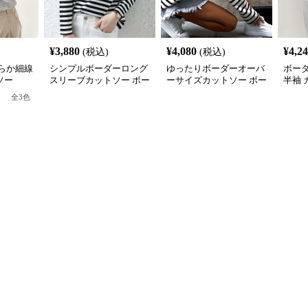
¥
3,880
¥
4,080
¥
4,2
(税込)
(税込)
らか細線
シンプルボーダーロング
ゆったりボーダーオーバ
ボー
ソー
スリーブカットソー ボー
ーサイズカットソー ボー
半袖 
ダー服
ダー服
ス
全
3
色