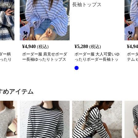
¥
4,940
¥
5,280
¥
4,9
(税込)
(税込)
ダー柄
ボーダー服 肩見せボーダ
ボーダー服 大人可愛いゆ
ボー
ゆったり
ー長袖ゆったりトップス
ったりボーダー長袖トッ
テム
プス
プス
袖シ
すめアイテム