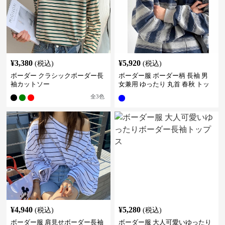
¥
3,380
¥
5,920
(税込)
(税込)
ボーダー クラシックボーダー長
ボーダー服 ボーダー柄 長袖 男
袖カットソー
女兼用 ゆったり 丸首 春秋 トッ
プス
全
3
色
¥
4,940
¥
5,280
(税込)
(税込)
ボーダー服 肩見せボーダー長袖
ボーダー服 大人可愛いゆったり