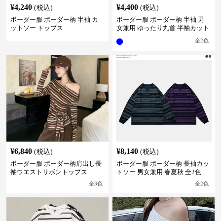
¥
4,240
¥
4,400
(税込)
(税込)
ボーダー服 ボーダー柄 半袖 カ
ボーダー服 ボーダー柄 半袖 男
ットソー トップス
女兼用 ゆったり丸首 半袖カット
ソー 全2色
全
2
色
¥
6,840
¥
8,140
(税込)
(税込)
ボーダー服 ボーダー柄肩出し長
ボーダー服 ボーダー柄 長袖カッ
袖ウエストリボントップス
トソー 男女兼用 春夏秋 全2色
全
3
色
全
2
色