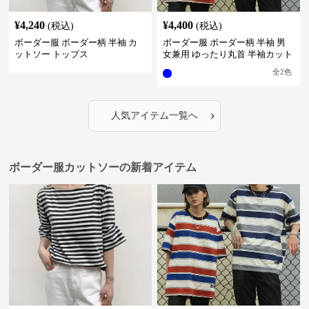
¥
4,240
¥
4,400
(税込)
(税込)
ボーダー服 ボーダー柄 半袖 カ
ボーダー服 ボーダー柄 半袖 男
ットソー トップス
女兼用 ゆったり丸首 半袖カット
ソー 全2色
全
2
色
›
人気アイテム一覧へ
ボーダー服カットソーの新着アイテム