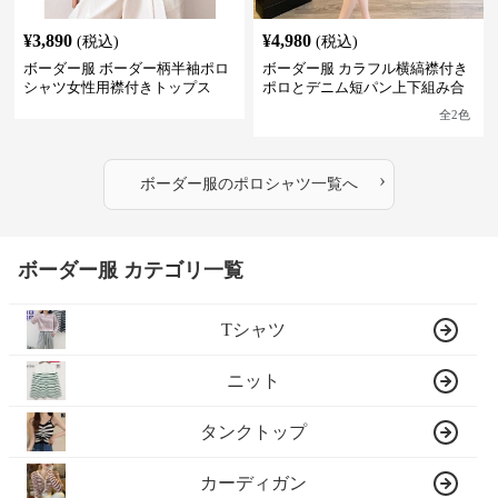
¥
3,890
¥
4,980
(税込)
(税込)
ボーダー服 ボーダー柄半袖ポロ
ボーダー服 カラフル横縞襟付き
シャツ女性用襟付きトップス
ポロとデニム短パン上下組み合
わせ
全
2
色
›
ボーダー服
の
ポロシャツ
一覧へ
ボーダー服 カテゴリ一覧
Tシャツ
ニット
タンクトップ
カーディガン