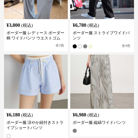
¥
3,800
¥
6,780
(税込)
(税込)
ボーダー服 レディース ボーダー
ボーダー服 ストライプワイドパ
柄 ワイドパンツ ウエストゴム
ンツ
全
3
色
全
4
色
¥
6,180
¥
6,980
(税込)
(税込)
ボーダー服 涼やか紐付きストラ
ボーダー服 縦縞ワイドパンツ
イプショートパンツ