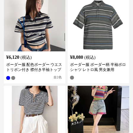
¥
6,120
¥
8,080
(税込)
(税込)
ボーダー服 配色ボーダー ウエス
ボーダー服 ボーダー柄 半袖ポロ
トリボン付き 襟付き半袖トップ
シャツ レトロ風 男女兼用
ス
全
2
色