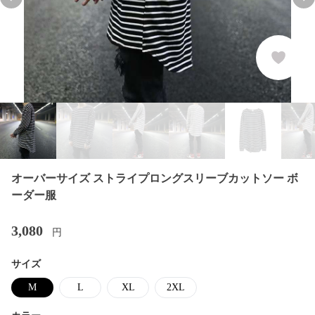
Previous slide
Nex
オーバーサイズ ストライプロングスリーブカットソー ボ
ーダー服
3,080
円
サイズ
M
L
XL
2XL