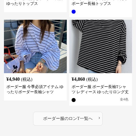
ゆったりトップス
ボーダー長袖トップス
¥
4,940
¥
4,860
(税込)
(税込)
ボーダー服 今季必須アイテム ゆ
ボーダー服 ボーダー長袖Tシャ
ったりボーダー長袖シャツ
ツ レディース ゆったりロング丈
全
4
色
›
ボーダー服
の
ロンT
一覧へ