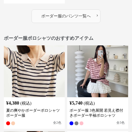
›
ボーダー服
の
パンツ
一覧へ
ボーダー服ポロシャツのおすすめアイテム
¥
4,380
¥
5,740
(税込)
(税込)
夏の爽やかボーダーポロシャツ
ボーダー服 3色展開 若見え襟付
ボーダー服
きボーダー半袖ポロシャツ
全
2
色
全
3
色