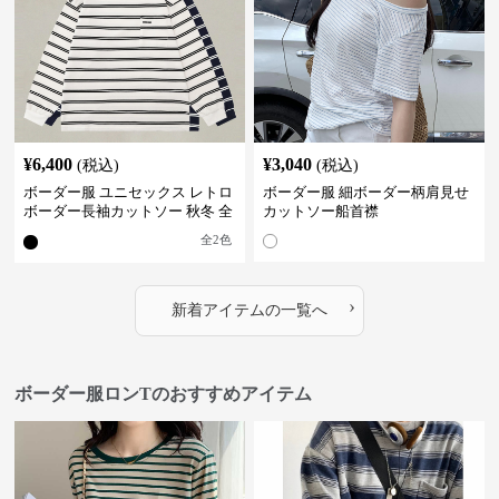
¥
6,400
¥
3,040
(税込)
(税込)
ボーダー服 ユニセックス レトロ
ボーダー服 細ボーダー柄肩見せ
ボーダー長袖カットソー 秋冬 全
カットソー船首襟
2色
全
2
色
›
新着アイテムの一覧へ
ボーダー服ロンTのおすすめアイテム